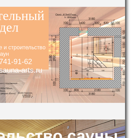
тельный
дел
е и строительство
аун
 741-91-62
auna-arts.ru
ельство сауны