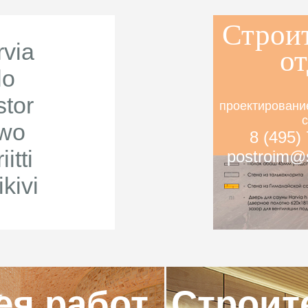
Строи
via
от
lo
tor
проектировани
с
wo
8 (495)
itti
postroim@s
ikivi
ея работ
Строит