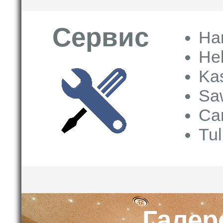
Сервис
Har
He
Kas
Sa
Cari
Tul
Галер